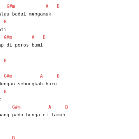
G#m
A
B
alau badai mengamuk 
B
ati 
G#m
A
B
ap di poros bumi 
B
G#m
A
B
dengan sebongkah haru 
B
t 
G#m
A
B
bang pada bunga di taman
B