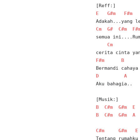
[Reff:]
E
G#m
F#m
Adakah...yang l
Cm
G#
C#m
F#
semua ini....Ru
Cm
cerita cinta ya
F#m
B
Bermandi cahaya
D
A
Aku bahagia..
[Musik:] 
B
C#m
G#m
E
B
C#m
G#m
A
C#m
G#m
E
Tentang rumahku