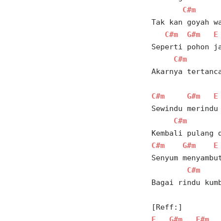
C#m
Tak kan goyah w
C#m
G#m
E
Seperti pohon j
C#m
Akarnya tertanc
C#m
G#m
E
Sewindu merindu
C#m
Kembali pulang 
C#m
G#m
E
Senyum menyambu
C#m
Bagai rindu kum
[Reff:]
E
G#m
F#m