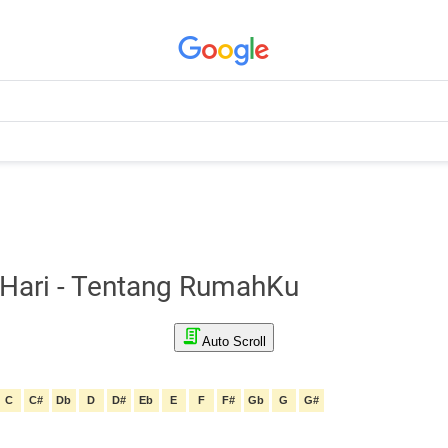
i Hari - Tentang RumahKu
Auto Scroll
C
C#
Db
D
D#
Eb
E
F
F#
Gb
G
G#