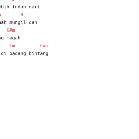
ebih indah dari
m
B
mah mungil dan
C#m
ng megah
Cm
C#m
 di padang bintang