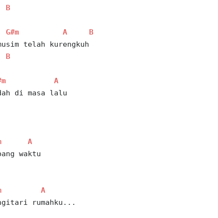
B
G#m
A
B
musim telah kurengkuh 
B
#m
A
dah di masa lalu
m
A
bang waktu
m
A
ngitari rumahku...