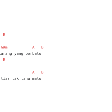
B
..
G#m
A
B
karang yang berbatu
B
A
B
 liar tak tahu malu 