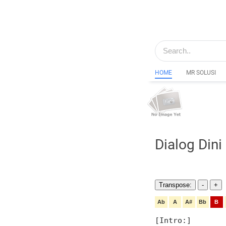
HOME
MR SOLUSI
Dialog Din
Transpose:
-
+
Ab
A
A#
Bb
B
[Intro:] 