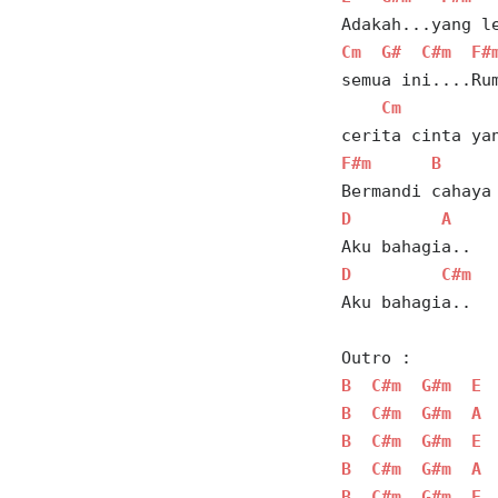
Adakah...yang l
Cm
G#
C#m
F#
semua ini....Ru
Cm
cerita cinta ya
F#m
B
Bermandi cahaya
D
A
Aku bahagia..
D
C#m
Aku bahagia..
Outro : 
B
C#m
G#m
E
B
C#m
G#m
A
B
C#m
G#m
E
B
C#m
G#m
A
B
C#m
G#m
E