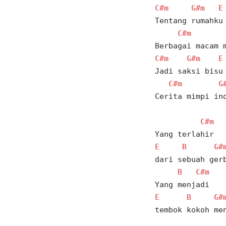
C#m
G#m
E
Tentang rumahku
C#m
Berbagai macam 
C#m
G#m
E
Jadi saksi bisu
C#m
G
Cerita mimpi in
C#m
Yang terlahir
E
B
G#
dari sebuah ger
B
C#m
Yang menjadi
E
B
G#
tembok kokoh me