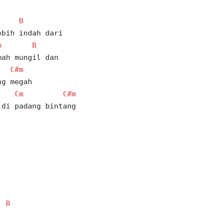
B
ebih indah dari
m
B
mah mungil dan
C#m
ng megah
Cm
C#m
 di padang bintang
B
 