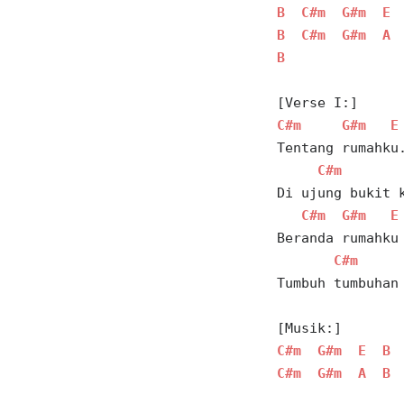
B
C#m
G#m
E
B
C#m
G#m
A
B
[Verse I:]
C#m
G#m
E
Tentang rumahku
C#m
Di ujung bukit 
C#m
G#m
E
Beranda rumahku
C#m
Tumbuh tumbuhan
[Musik:] 
C#m
G#m
E
B
C#m
G#m
A
B