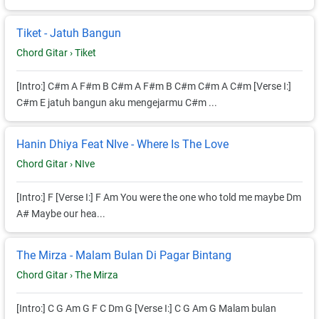
Tiket - Jatuh Bangun
Chord Gitar ›
Tiket
[Intro:] C#m A F#m B C#m A F#m B C#m C#m A C#m [Verse I:]
C#m E jatuh bangun aku mengejarmu C#m ...
Hanin Dhiya Feat NIve - Where Is The Love
Chord Gitar ›
NIve
[Intro:] F [Verse I:] F Am You were the one who told me maybe Dm
A# Maybe our hea...
The Mirza - Malam Bulan Di Pagar Bintang
Chord Gitar ›
The Mirza
[Intro:] C G Am G F C Dm G [Verse I:] C G Am G Malam bulan