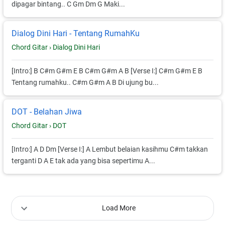
dipagar bintang.. C Gm Dm G Maki...
Dialog Dini Hari - Tentang RumahKu
Chord Gitar ›
Dialog Dini Hari
[Intro:] B C#m G#m E B C#m G#m A B [Verse I:] C#m G#m E B
Tentang rumahku.. C#m G#m A B Di ujung bu...
DOT - Belahan Jiwa
Chord Gitar ›
DOT
[Intro:] A D Dm [Verse I:] A Lembut belaian kasihmu C#m takkan
terganti D A E tak ada yang bisa sepertimu A...
Load More