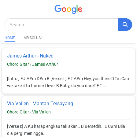
HOME
MR SOLUSI
James Arthur - Naked
Chord Gitar ›
James Arthur
[Intro:] F# A#m D#m B [Verse I:] F# A#m Hey, you there D#m Can
we take it to the next level B Baby, do you dare? F# ...
Via Vallen - Mantan Tersayang
Chord Gitar ›
Via Vallen
[Verse I:] A Ku harap engkau tak akan.. B Bersedih.. E C#m Bila
dia pergi meningga...